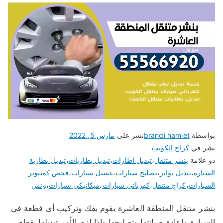
بواسطة
brandi hamlet
نشر على
مارس 5, 2022
نشر في
كراج الكويت
ذو علامة
بنشر متنقل
،
تبديل اطارات
،
تبديل بطاريات
،
تبديل بطارية
السيارة
،
تبديل تواير
،
تصليح سيارات
،
غسيل سيارات
،
فحص كمبيوتر
السيارات
،
كراج متنقل
،
كهربائي سيارات
،
ميكانيكي سيارات
،
ونش
بنشر متنقل المنطقة العاشرة يقوم بفك وتركيب أي قطعة في
السيارة وإعادة صيانتها وتصليحها وإذا لزم الأمر تبديلها بقطع