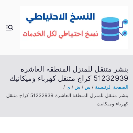
خطى
لى
لمحتوى
الك
خدمات
منزلية
وي
بالكوي
ت
ت
شراء
بنشر متنقل للمنزل المنطقة العاشرة
بيع فك
51232939‬ كراج متنقل كهرباء وميكانيك
نقل
الصفحة الرئيسية
س
ش
ي
تركيب
بنشر متنقل للمنزل المنطقة العاشرة 51232939‬ كراج متنقل
صيانة
كهرباء وميكانيك
تصليح
اثاث
عفش