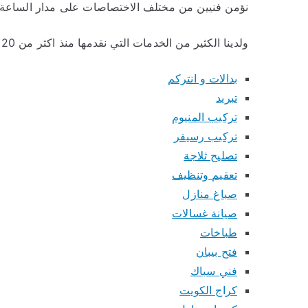
نؤمن فنيين من مختلف الاختصاصات على مدار الساعة.
ولدينا الكثير من الخدمات التي نقدمها منذ اكثر من 20 عام في الكويت و أهمها:
بدالات و انتركم
تبريد
تركيب المنيوم
تركيب رسيفر
تصليح ثلاجة
تعقيم وتنظيف
صباغ منازل
صيانة غسالات
طباخات
فتح بيبان
فني سباك
كراج الكويت