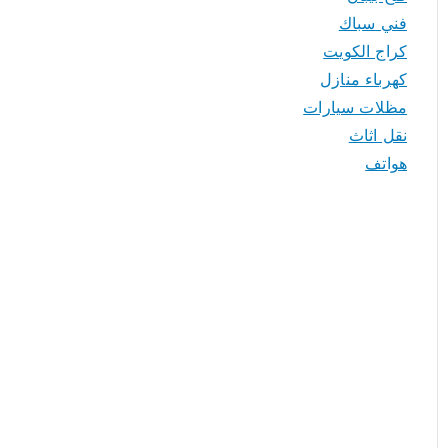
فني سباك
كراج الكويت
كهرباء منازل
مظلات سيارات
نقل اثاث
هواتف