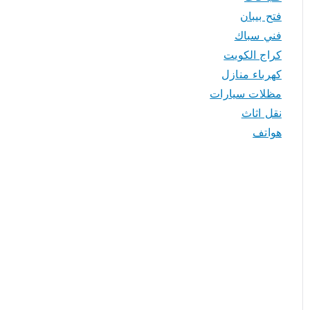
فتح بيبان
فني سباك
كراج الكويت
كهرباء منازل
مظلات سيارات
نقل اثاث
هواتف