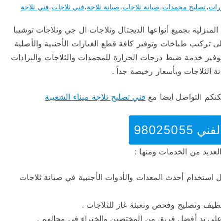
رات
،
تصليح مجمدات
،
صيانة ثلاجات
،
صيانة ثلاجة
،
فني ثلاجات
،
فني ثلاجة
لمنزلية بجميع أنواعها الديجتال وثلاجات ال جي وثلاجات توشيبا
ى تركيب طباخات وتوفير كافة قطع الغيارات الأجنبية والأصلية
 توفير خدمة ضبط درجات الحرارة للمجمدات والثلاجات والبرادات
 الثلاجات وبأسعار رخيصة جداً .
كنكم التواصل ايضا مع
فني تصليح ثلاجة ميناء الشعيبة
9802505
لعديد من الخدمات ومنها :
استخدام أحدث المعدات والأدوات الأجنبية في صيانة ثلاجات
نظيف وتصليح وفحص وتعبئة غاز للثلاجات .
لى يد أفضل فريق من المختصين والخبراء في مجالهم .