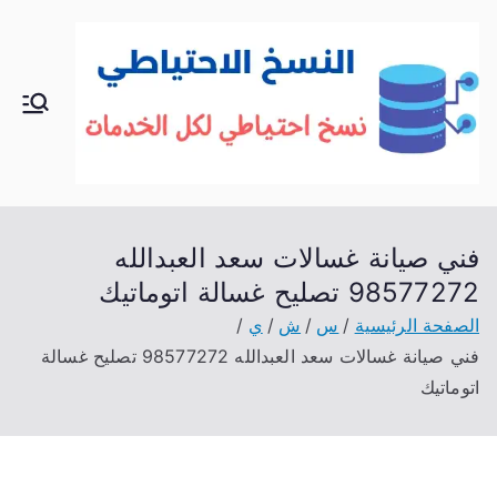
خطى
لى
لمحتوى
الك
خدمات
منزلية
وي
بالكوي
ت
ت
شراء
فني صيانة غسالات سعد العبدالله
بيع فك
98577272 تصليح غسالة اتوماتيك
نقل
الصفحة الرئيسية
س
ش
ي
تركيب
فني صيانة غسالات سعد العبدالله 98577272 تصليح غسالة
صيانة
اتوماتيك
تصليح
اثاث
عفش