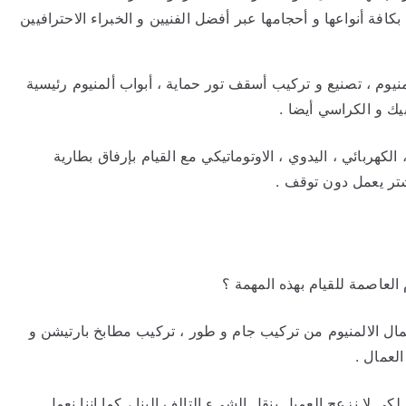
كافة أنواعها و أحجامها عبر أفضل الفنيين و الخبراء الاحترافيين
منيوم ، تصنيع و تركيب أسقف تور حماية ، أبواب ألمنيوم رئيسية
بيك و الكراسي أيضا .
الكهربائي ، اليدوي ، الاوتوماتيكي مع القيام بإرفاق بطارية
شتر يعمل دون توقف .
لعاصمة للقيام بهذه المهمة ؟
مال الالمنيوم من تركيب جام و طور ، تركيب مطابخ بارتيشن و
لعمال .
كي لا نزعج العميل بنقل الشيء التالف الينا ، كما اننا نعمل