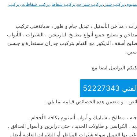
منيوم
،
تركيب شتر
،
تركيب شترات
،
تركيب شفاط
،
تركيب شفاطات
،
تركيب
ات ، مداخن الأستيل ، تبديل جام و طور ، صيانةفني تركيب
52227 تركيب شفاطات ومداخن و تصليح جميع أنواع مطابخ البارتيشن ، الشترات ، الأبواب
 تصليح أسقف الديكور مع القيام بتركيب جدران مستعارة و جبسن
سين .
كنكم التواصل ايضا مع
5222734
ائص ، و تتضمن هذه الخصائص قيامه بما يلي :
م ، مطابخ ، شبابيك و أبواب ألمنيوم بكافة الأحجام .
د ، الكراسي و طاولات الحديد ، حتى درابزين و أسوار الحدائق .
غب بها العميل سواء شترات المناظر أو الشترات العادية أيضا .