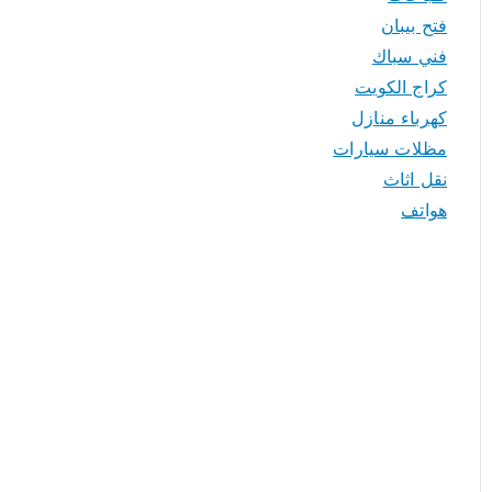
فتح بيبان
فني سباك
كراج الكويت
كهرباء منازل
مظلات سيارات
نقل اثاث
هواتف