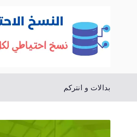
خطى
لى
لمحتوى
بدالات و انتركم