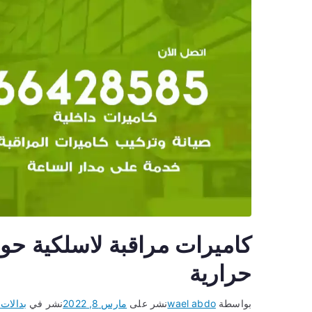
حرارية
بواسطة
wael abdo
نشر على
مارس 8, 2022
نشر في
بدالات 