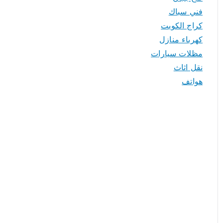
فني سباك
كراج الكويت
كهرباء منازل
مظلات سيارات
نقل اثاث
هواتف