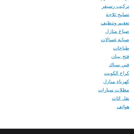
تركيب رسيفر
تصليح ثلاجة
تعقيم وتنظيف
صباغ منازل
صيانة غسالات
طباخات
فتح بيبان
فني سباك
كراج الكويت
كهرباء منازل
مظلات سيارات
نقل اثاث
هواتف