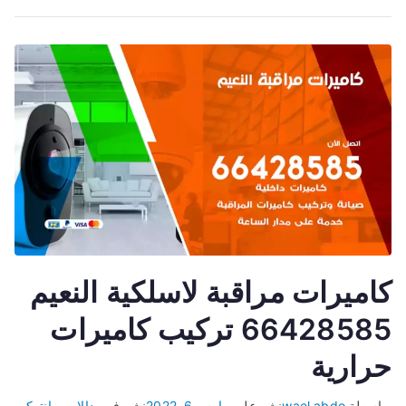
كاميرات مراقبة لاسلكية النعيم
66428585 تركيب كاميرات
حرارية
بواسطة
wael abdo
نشر على
مارس 6, 2022
نشر في
بدالات و انتركم