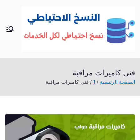
خطى
لى
لمحتوى
الك
خدمات
منزلية
وي
بالكوي
ت
ت
شراء
فني كاميرات مراقبة
بيع فك
الصفحة الرئيسية
1
فني كاميرات مراقبة
نقل
تركيب
صيانة
تصليح
اثاث
عفش